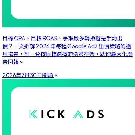
目標 CPA、目標 ROAS、爭取最多轉換還是手動出
價？一文拆解 2026 年每種 Google Ads 出價策略的適
用場景，附一套按目標選擇的決策框架，助你最大化廣
告回報。
2026年7月30日
閱讀