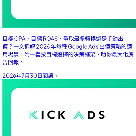
目標 CPA、目標 ROAS、爭取最多轉換還是手動出
價？一文拆解 2026 年每種 Google Ads 出價策略的適
用場景，附一套按目標選擇的決策框架，助你最大化廣
告回報。
2026年7月30日
閱讀