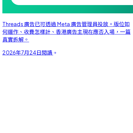
Threads 廣告已可透過 Meta 廣告管理員投放。版位如
何運作、收費怎樣計、香港廣告主現在應否入場，一篇
真實拆解。
2026年7月24日
閱讀