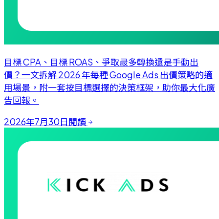
目標 CPA、目標 ROAS、爭取最多轉換還是手動出
價？一文拆解 2026 年每種 Google Ads 出價策略的適
用場景，附一套按目標選擇的決策框架，助你最大化廣
告回報。
2026年7月30日
閱讀