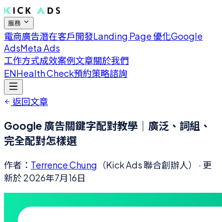
服務
電商廣告
潛在客戶開發
Landing Page 優化
Google
Ads
Meta Ads
工作方式
成效案例
文章
關於我們
EN
Health Check
預約策略諮詢
返回文章
Google 廣告關鍵字配對教學｜廣泛、詞組、
完全配對怎樣選
作者：
Terrence Chung
（Kick Ads 聯合創辦人）
· 更
新於
2026年7月16日