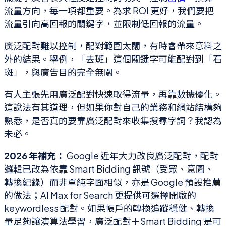
流量方向，每一項都重要。為求 ROI 更好，我們要把
流量引向高回報的關鍵字，並限制低回報的流量。
廣泛配對難以控制，配對範圍太闊，有時會帶來意料之
外的結果。舉例，「去斑」這個關鍵字可能配對到「石
斑」，與廣告目的完全無關。
有人主張先用廣泛配對快速取得流量，再靠數據優化。
這說法有其道理，但如果你對自己的業務和網站結構夠
熟悉，是否真的要靠廣泛配對來收集搜尋字詞？我認為
未必。
2026 年補充：
Google 近年大力改良廣泛配對，配對
邏輯已改為依靠 Smart Bidding 訊號（受眾、意圖、
轉換紀錄）而非單純字面相似，亦是 Google 預設推薦
的做法；AI Max for Search 更提供可選擇開啟的
keywordless 配對。如果帳戶的轉換追蹤穩健、轉換
量足夠讓演算法學習，廣泛配對＋Smart Bidding 是可