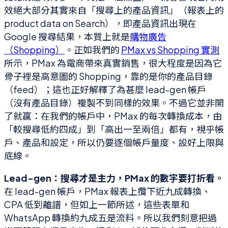
效絕大部分其實來自「搜尋上的產品資訊」（報表上的
product data on Search），即產品資訊出現在
Google 搜尋結果，本質上就是
購物廣告
（Shopping）
。正如我們的
PMax vs Shopping 實測
所示，PMax 為電商帶來真實銷售，很大程度是因為它
骨子裡是高意圖的 Shopping，靠的是你的產品目錄
（feed）；這也正好解釋了為甚麼 lead-gen 帳戶
（沒有產品目錄）複製不到同樣的效果。不過它並非開
了就贏：在我們的帳戶中，PMax 的每次轉換成本，由
「較搜尋低約四成」到「高出一至兩倍」都有，視乎帳
戶、產品和設定，所以仍要逐個帳戶量度、設好上限與
底線。
Lead-gen：搜尋才是主力，PMax 的數字要打折看。
在 lead-gen 帳戶，PMax 報表上攬下近九成轉換、
CPA 低到離譜，但如上一節所述，這些表單和
WhatsApp 轉換約九成五是流料。所以我們刻意把過