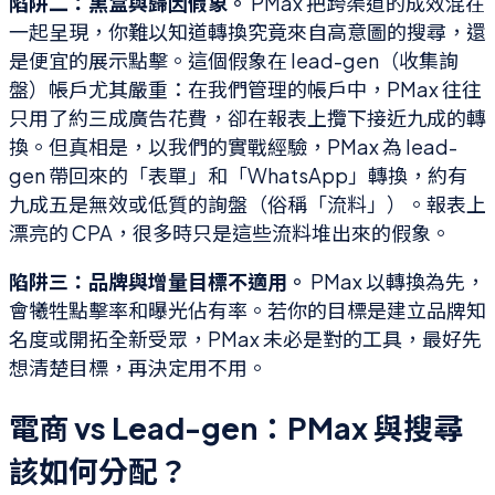
陷阱二：黑盒與歸因假象。
PMax 把跨渠道的成效混在
一起呈現，你難以知道轉換究竟來自高意圖的搜尋，還
是便宜的展示點擊。這個假象在 lead-gen（收集詢
盤）帳戶尤其嚴重：在我們管理的帳戶中，PMax 往往
只用了約三成廣告花費，卻在報表上攬下接近九成的轉
換。但真相是，以我們的實戰經驗，PMax 為 lead-
gen 帶回來的「表單」和「WhatsApp」轉換，約有
九成五是無效或低質的詢盤（俗稱「流料」）。報表上
漂亮的 CPA，很多時只是這些流料堆出來的假象。
陷阱三：品牌與增量目標不適用。
PMax 以轉換為先，
會犧牲點擊率和曝光佔有率。若你的目標是建立品牌知
名度或開拓全新受眾，PMax 未必是對的工具，最好先
想清楚目標，再決定用不用。
電商 vs Lead-gen：PMax 與搜尋
該如何分配？