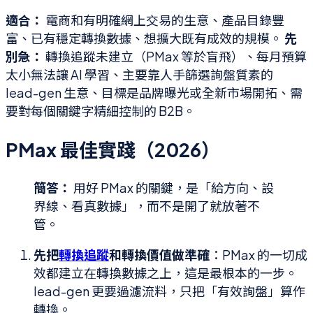
適合：
電商和有明確網上交易的生意、產品目錄豐
富、已有穩定轉換數據、想擴大既有成效的規模。
先
別急：
轉換追蹤未建立（PMax 等於盲飛）、每月預算
太小無法讓 AI 學習、主要靠人手篩選詢盤質素的
lead-gen 生意、目標是品牌曝光或全新市場開拓、需
要對每個關鍵字精細控制的 B2B。
PMax 最佳實踐（2026）
簡答：
用好 PMax 的關鍵，是「給方向、設
界線、看真數據」，而不是開了就放著不
管。
先把
轉換追蹤
和轉換價值做準確
：PMax 的一切成
效都建立在轉換數據之上，這是最根本的一步。
lead-gen 更要過濾流料，只把「有效詢盤」算作
轉換。