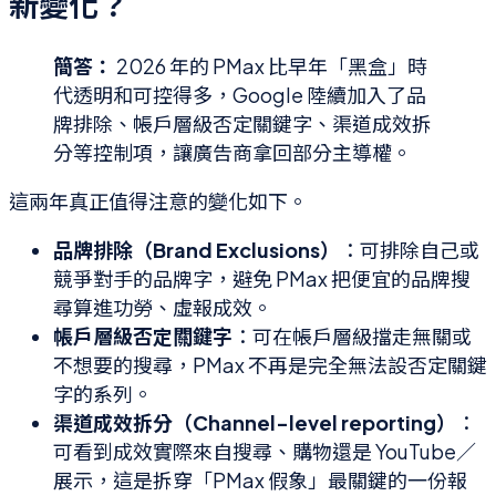
新變化？
簡答：
2026 年的 PMax 比早年「黑盒」時
代透明和可控得多，Google 陸續加入了品
牌排除、帳戶層級否定關鍵字、渠道成效拆
分等控制項，讓廣告商拿回部分主導權。
這兩年真正值得注意的變化如下。
品牌排除（Brand Exclusions）
：可排除自己或
競爭對手的品牌字，避免 PMax 把便宜的品牌搜
尋算進功勞、虛報成效。
帳戶層級否定關鍵字
：可在帳戶層級擋走無關或
不想要的搜尋，PMax 不再是完全無法設否定關鍵
字的系列。
渠道成效拆分（Channel-level reporting）
：
可看到成效實際來自搜尋、購物還是 YouTube／
展示，這是拆穿「PMax 假象」最關鍵的一份報