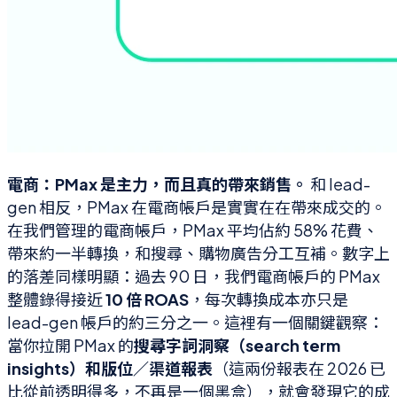
電商：PMax 是主力，而且真的帶來銷售。
和 lead-
gen 相反，PMax 在電商帳戶是實實在在帶來成交的。
在我們管理的電商帳戶，PMax 平均佔約 58% 花費、
帶來約一半轉換，和搜尋、購物廣告分工互補。數字上
的落差同樣明顯：過去 90 日，我們電商帳戶的 PMax
整體錄得接近
10 倍 ROAS
，每次轉換成本亦只是
lead-gen 帳戶的約三分之一。這裡有一個關鍵觀察：
當你拉開 PMax 的
搜尋字詞洞察（search term
insights）
和
版位／渠道報表
（這兩份報表在 2026 已
比從前透明得多，不再是一個黑盒），就會發現它的成