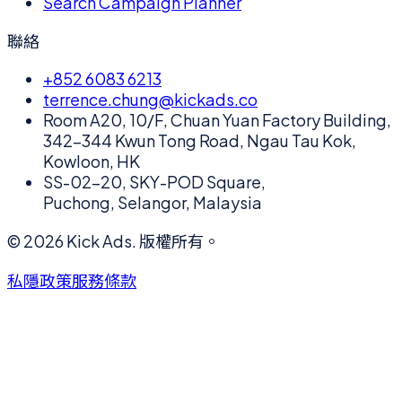
Search Campaign Planner
聯絡
+852 6083 6213
terrence.chung@kickads.co
Room A20, 10/F, Chuan Yuan Factory Building,
342-344 Kwun Tong Road, Ngau Tau Kok,
Kowloon, HK
SS-02-20, SKY-POD Square,
Puchong, Selangor, Malaysia
©
2026
Kick Ads.
版權所有。
私隱政策
服務條款