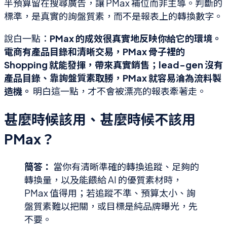
半預算留在搜尋廣告，讓 PMax 補位而非主導。判斷的
標準，是真實的詢盤質素，而不是報表上的轉換數字。
說白一點：
PMax 的成效很真實地反映你給它的環境。
電商有產品目錄和清晰交易，PMax 骨子裡的
Shopping 就能發揮，帶來真實銷售；lead-gen 沒有
產品目錄、靠詢盤質素取勝，PMax 就容易淪為流料製
造機。
明白這一點，才不會被漂亮的報表牽著走。
甚麼時候該用、甚麼時候不該用
PMax？
簡答：
當你有清晰準確的轉換追蹤、足夠的
轉換量，以及能餵給 AI 的優質素材時，
PMax 值得用；若追蹤不準、預算太小、詢
盤質素難以把關，或目標是純品牌曝光，先
不要。