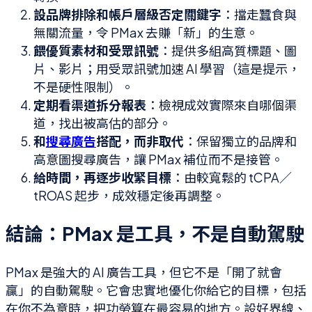
設品牌排除和帳戶層級否定關鍵字
：擋走蠶食與
無關流量，令 PMax 去賺「新」的生意。
餵優質素材和受眾訊號
：提供多組高質標題、圖
片、影片；用受眾訊號加速 AI 學習（這是提示，
不是硬性限制）。
定期看渠道拆分報表
：檢視成效實際來自哪個渠
道，找出被高估的部分。
和
搜尋廣告
搭配，而非取代
：保留獨立的品牌和
高意圖搜尋廣告，讓 PMax 補位而不是接管。
給時間，再逐步收緊目標
：由較寬鬆的 tCPA／
tROAS 起步，成效穩定後再調整。
結論：PMax 是工具，不是自動駕駛
PMax 是強大的 AI 廣告工具，但它不是「開了就會
贏」的自動駕駛。它會忠實地優化你給它的目標，包括
在你不為意時，把功勞算在最容易的地方。設好界線、