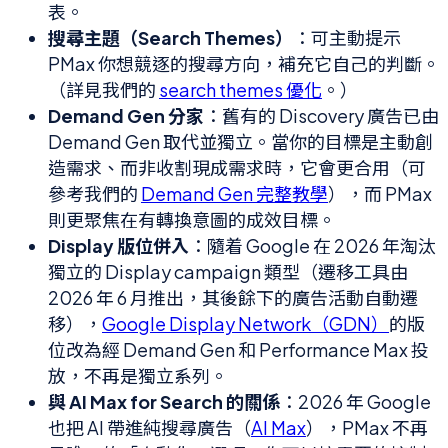
表。
搜尋主題（Search Themes）
：可主動提示
PMax 你想競逐的搜尋方向，補充它自己的判斷。
（詳見我們的
search themes 優化
。）
Demand Gen 分家
：舊有的 Discovery 廣告已由
Demand Gen 取代並獨立。當你的目標是主動創
造需求、而非收割現成需求時，它會更合用（可
參考我們的
Demand Gen 完整教學
），而 PMax
則更聚焦在有轉換意圖的成效目標。
Display 版位併入
：隨着 Google 在 2026 年淘汰
獨立的 Display campaign 類型（遷移工具由
2026 年 6 月推出，其後餘下的廣告活動自動遷
移），
Google Display Network（GDN）
的版
位改為經 Demand Gen 和 Performance Max 投
放，不再是獨立系列。
與 AI Max for Search 的關係
：2026 年 Google
也把 AI 帶進純搜尋廣告（
AI Max
），PMax 不再