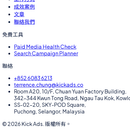
成效案例
文章
聯絡我們
免費工具
Paid Media Health Check
Search Campaign Planner
聯絡
+852 6083 6213
terrence.chung@kickads.co
Room A20, 10/F, Chuan Yuan Factory Building,
342-344 Kwun Tong Road, Ngau Tau Kok, Kowl
SS-02-20, SKY-POD Square,
Puchong, Selangor, Malaysia
©
2026
Kick Ads.
版權所有。