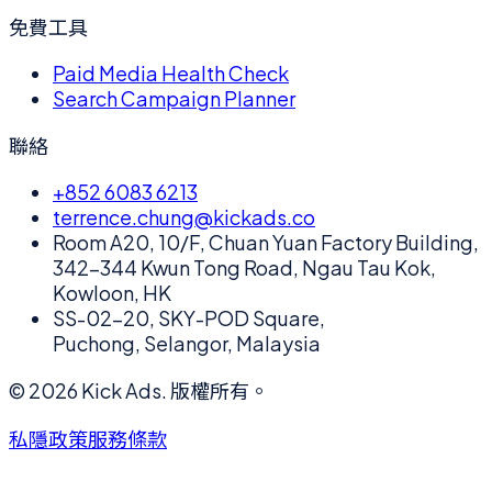
免費工具
Paid Media Health Check
Search Campaign Planner
聯絡
+852 6083 6213
terrence.chung@kickads.co
Room A20, 10/F, Chuan Yuan Factory Building,
342-344 Kwun Tong Road, Ngau Tau Kok,
Kowloon, HK
SS-02-20, SKY-POD Square,
Puchong, Selangor, Malaysia
©
2026
Kick Ads.
版權所有。
私隱政策
服務條款