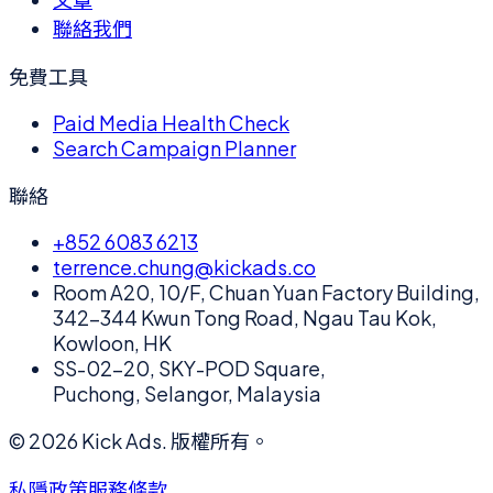
聯絡我們
免費工具
Paid Media Health Check
Search Campaign Planner
聯絡
+852 6083 6213
terrence.chung@kickads.co
Room A20, 10/F, Chuan Yuan Factory Building,
342-344 Kwun Tong Road, Ngau Tau Kok,
Kowloon, HK
SS-02-20, SKY-POD Square,
Puchong, Selangor, Malaysia
©
2026
Kick Ads.
版權所有。
私隱政策
服務條款