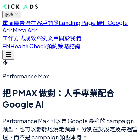
服務
電商廣告
潛在客戶開發
Landing Page 優化
Google
Ads
Meta Ads
工作方式
成效案例
文章
關於我們
EN
Health Check
預約策略諮詢
Performance Max
把 PMAX 做對：人手專業配合
Google AI
Performance Max 可以是 Google 最強的 campaign
類型，也可以靜靜地燒走預算。分別在於設定及每週管
理，而不是 campaign 類型本身。