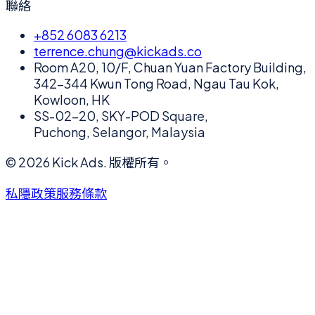
聯絡
+852 6083 6213
terrence.chung@kickads.co
Room A20, 10/F, Chuan Yuan Factory Building,
342-344 Kwun Tong Road, Ngau Tau Kok,
Kowloon, HK
SS-02-20, SKY-POD Square,
Puchong, Selangor, Malaysia
©
2026
Kick Ads.
版權所有。
私隱政策
服務條款