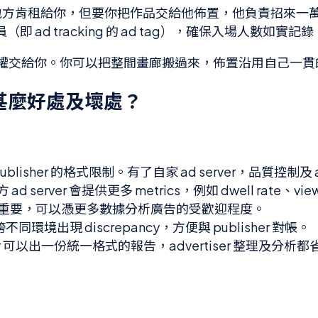
畫展。場地方肯租給你，但要你把作品交給他佈置，他負責招
d tracking 的 ad tag），確保入場人數如實記錄
把場內全權交給你。你可以把整間畫廊搬過來，佈置沿用自己
ng 有甚麼好處及壞處？
ublisher 的格式限制。有了自家 ad server，品質控制及 a
d server 會提供更多 metrics，例如 dwell rate、vi
aign 時尤其重要，可以憑更多數據分析廣告的受歡迎程度。
環境出現 discrepancy，方便與 publisher 對帳。
rver 可以出一份統一格式的報告，advertiser 整理及分析