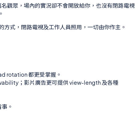
來一萬名觀眾，場內的實況卻不會開放給你，也沒有閉路電視
。
一貫的方式，閉路電視及工作人員照用，一切由你作主。
d rotation 都更受掌握。
ewability；影片廣告更可提供 view-length 及各種
都省事。