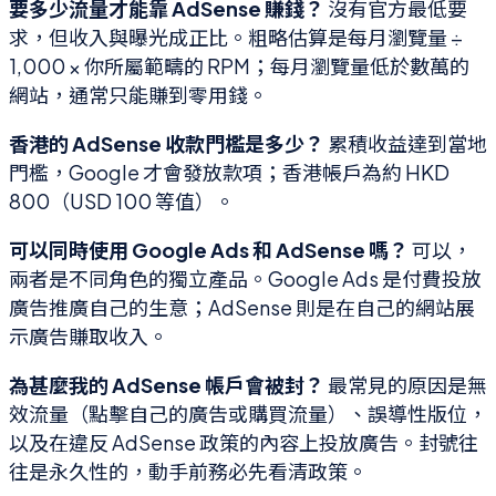
要多少流量才能靠 AdSense 賺錢？
沒有官方最低要
求，但收入與曝光成正比。粗略估算是每月瀏覽量 ÷
1,000 × 你所屬範疇的 RPM；每月瀏覽量低於數萬的
網站，通常只能賺到零用錢。
香港的 AdSense 收款門檻是多少？
累積收益達到當地
門檻，Google 才會發放款項；香港帳戶為約 HKD
800（USD 100 等值）。
可以同時使用 Google Ads 和 AdSense 嗎？
可以，
兩者是不同角色的獨立產品。Google Ads 是付費投放
廣告推廣自己的生意；AdSense 則是在自己的網站展
示廣告賺取收入。
為甚麼我的 AdSense 帳戶會被封？
最常見的原因是無
效流量（點擊自己的廣告或購買流量）、誤導性版位，
以及在違反 AdSense 政策的內容上投放廣告。封號往
往是永久性的，動手前務必先看清政策。