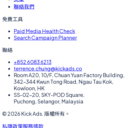
聯絡我們
免費工具
Paid Media Health Check
Search Campaign Planner
聯絡
+852 6083 6213
terrence.chung@kickads.co
Room A20, 10/F, Chuan Yuan Factory Building,
342-344 Kwun Tong Road, Ngau Tau Kok,
Kowloon, HK
SS-02-20, SKY-POD Square,
Puchong, Selangor, Malaysia
©
2026
Kick Ads.
版權所有。
私隱政策
服務條款