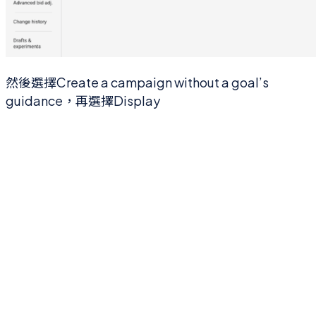
然後選擇Create a campaign without a goal’s
guidance，再選擇Display