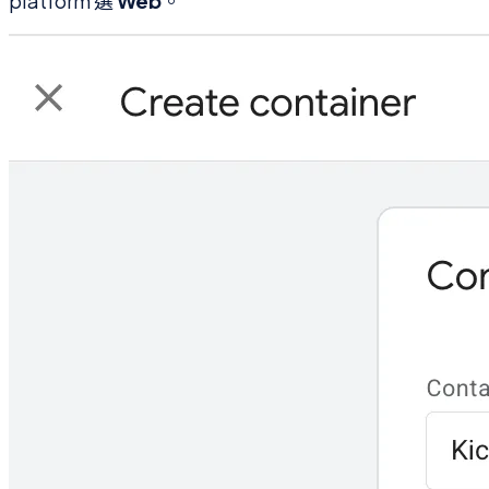
platform 選
Web
。