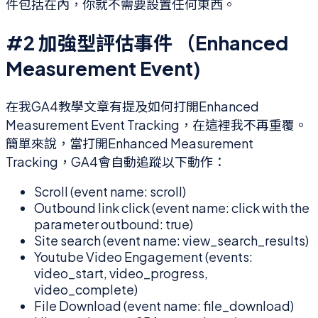
件包括在內，你就不需要設置任何東西。
#2 加強型評估事件 （Enhanced
Measurement Event)
在我GA4教學文章有提及如何打開Enhanced
Measurement Event Tracking，在這裡我不再重覆。
簡單來說，當打開Enhanced Measurement
Tracking，GA4會自動追蹤以下動作：
Scroll (event name: scroll)
Outbound link click (event name: click with the
parameter outbound: true)
Site search (event name: view_search_results)
Youtube Video Engagement (events:
video_start, video_progress,
video_complete)
File Download (event name: file_download)