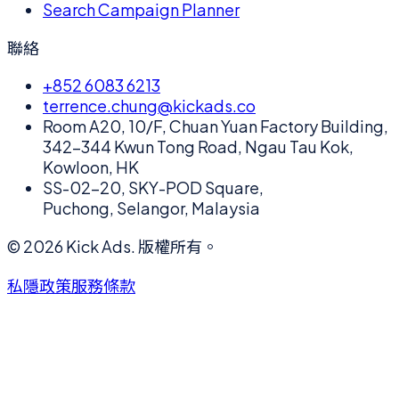
Search Campaign Planner
聯絡
+852 6083 6213
terrence.chung@kickads.co
Room A20, 10/F, Chuan Yuan Factory Building,
342-344 Kwun Tong Road, Ngau Tau Kok,
Kowloon, HK
SS-02-20, SKY-POD Square,
Puchong, Selangor, Malaysia
©
2026
Kick Ads.
版權所有。
私隱政策
服務條款