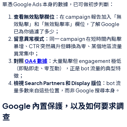
單憑 Google Ads 本身的數據，已可做初步判斷：
查看無效點擊欄位
：在 campaign 報告加入「無
效點擊」和「無效點擊率」欄位，了解 Google
已為你過濾了多少；
留意異常模式
：同一 campaign 在短時間內點擊
暴增、CTR 突然飆升但轉換為零、某個地區流量
異常集中；
對照
GA4 數據
：大量點擊但 engagement 極低
（即點即走、零互動），正是 bot 流量的典型特
徵；
檢視 Search Partners 和 Display 版位
：bot 流
量多數來自這些位置，而非 Google 搜尋本身。
Google 內置保護，以及如何要求調
查