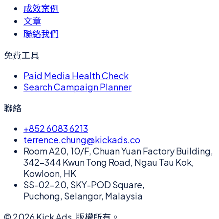
成效案例
文章
聯絡我們
免費工具
Paid Media Health Check
Search Campaign Planner
聯絡
+852 6083 6213
terrence.chung@kickads.co
Room A20, 10/F, Chuan Yuan Factory Building,
342-344 Kwun Tong Road, Ngau Tau Kok,
Kowloon, HK
SS-02-20, SKY-POD Square,
Puchong, Selangor, Malaysia
©
2026
Kick Ads.
版權所有。