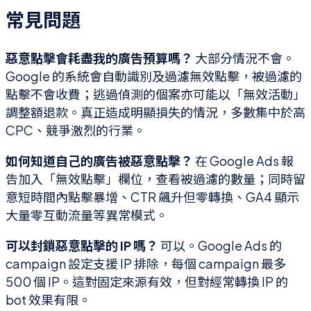
常見問題
惡意點擊會耗盡我的廣告預算嗎？
大部分情況不會。
Google 的系統會自動識別及過濾無效點擊，被過濾的
點擊不會收費；逃過偵測的個案亦可能以「無效活動」
調整額退款。真正造成明顯損失的情況，多數集中於高
CPC、競爭激烈的行業。
如何知道自己的廣告被惡意點擊？
在 Google Ads 報
告加入「無效點擊」欄位，查看被過濾的數量；同時留
意短時間內點擊暴增、CTR 飆升但零轉換、GA4 顯示
大量零互動流量等異常模式。
可以封鎖惡意點擊的 IP 嗎？
可以。Google Ads 的
campaign 設定支援 IP 排除，每個 campaign 最多
500 個 IP。這對固定來源有效，但對經常轉換 IP 的
bot 效果有限。