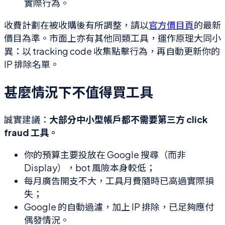
實際行為。
收費計劃在被收購後有所調整，請以
官方價目頁
的最新
價目為準。市面上亦有其他同類工具，運作原理大同小
異：以 tracking code 收集點擊行為，再自動更新你的
IP 排除名單。
甚麼情況下不值得買工具
誠實建議：
大部分中小型帳戶都不需要第三方 click
fraud 工具。
你的預算主要投放在 Google 搜尋（而非
Display），bot 風險本身較低；
每月廣告開支不大，工具月費隨時已高過實際損
失；
Google 的自動過濾，加上 IP 排除，已足夠應付
偶發情況。