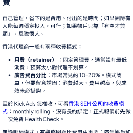
費
自己管理，省下的是費用、付出的是時間；如果團隊有
人能每週穩定投入，可行；如果帳戶只靠「有空才兼
顧」，風險很大。
香港代理商一般有兩種收費模式：
月費（retainer）
：固定管理費，通常設有最低
消費，預算太小對代理不划算。
廣告費百分比
：市場常見約 10–20%。模式簡
單，但要留意誘因：消費越大、費用越高，與成
效未必掛鈎。
至於 Kick Ads 怎樣收，可看
香港 SEM 公司的收費模
式
：monthly rolling、沒有長約綁定，正式報價前先做
一次免費 Health Check。
無論哪種模式，有幾條問題比費用更重要：廣告帳戶和