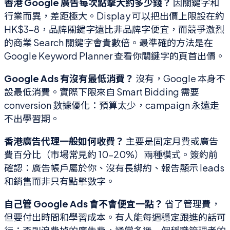
香港 Google 廣告每次點擊大約多少錢？
因關鍵字和
行業而異，差距極大。Display 可以把出價上限設在約
HK$3–8，品牌關鍵字遠比非品牌字便宜，而競爭激烈
的商業 Search 關鍵字會貴數倍。最準確的方法是在
Google Keyword Planner 查看你關鍵字的頁首出價。
Google Ads 有沒有最低消費？
沒有，Google 本身不
設最低消費。實際下限來自 Smart Bidding 需要
conversion 數據優化：預算太少，campaign 永遠走
不出學習期。
香港廣告代理一般如何收費？
主要是固定月費或廣告
費百分比（市場常見約 10–20%）兩種模式。簽約前
確認：廣告帳戶屬於你、沒有長綁約、報告顯示 leads
和銷售而非只有點擊數字。
自己管 Google Ads 會不會便宜一點？
省了管理費，
但要付出時間和學習成本。有人能每週穩定跟進的話可