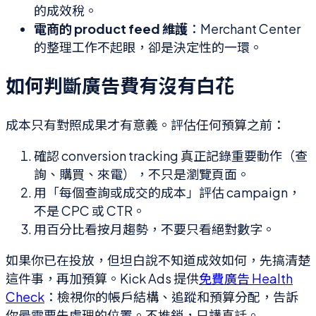
的成效稅。
電商的 product feed 維護
：Merchant Center
的整理工作不起眼，卻是決定性的一環。
如何判斷廣告費有沒有白花
成本只有對照成果才有意義。評估任何預算之前：
確認 conversion tracking 真正記錄重要動作（查
詢、購買、來電），不只是瀏覽頁面。
用「每個查詢或成交的成本」評估 campaign，
不是 CPC 或 CTR。
用百分比看按月趨勢，不要只看絕對數字。
如果你已在投放，但坦白說不知道成效如何，先搞清楚
這件事，再加預算。Kick Ads 提供
免費廣告 Health
Check
：檢視你的帳戶結構、追蹤和預算分配，告訴
你最需要先處理的位置。不推銷，只講真話。