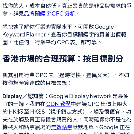
找你的人，成本自然低。真正昂貴的是非品牌需求的爭
奪，詳見
品牌關鍵字 CPC 分析
。
想快速了解你行業的實際水平，可開啟 Google
Keyword Planner，查看你目標關鍵字的頁首出價範
圍，比任何「行業平均 CPC 表」都可靠。
香港市場的合理預算：按目標劃分
與其引用行業 CPC 表（過時得快、差異又大），不如
按你想預算達成的目標去想：
Display／認知度
：Google Display Network 是最便
宜的一端。我們在
GDN 教學
中建議 CPC 出價上限大
約 HK$3 至 HK$8（視乎鎖定方式）。觸及很便宜，功
夫在於觸及真正有機會購買的人，同時確保你不是在為
機械人和點擊農場的
無效點擊
默默埋單。Google 正在