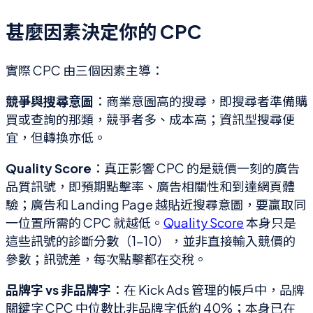
甚麼因素決定你的 CPC
實際 CPC 由三個因素主導：
競爭與搜尋意圖
：商業意圖高的搜尋，即搜尋者準備購
買或查詢的那類，競爭者多、成本高；資訊型搜尋便
宜，但轉換亦低。
Quality Score
：真正影響 CPC 的是競價一刻的廣告
品質訊號，即預期點擊率、廣告相關性和到達網頁體
驗；廣告和 Landing Page 越貼近搜尋意圖，要贏取同
一位置所需的 CPC 就越低。
Quality Score
本身只是
這些訊號的診斷分數（1–10），並非直接輸入競價的
參數；訊號差，每次點擊都在交稅。
品牌字 vs 非品牌字
：在 Kick Ads 管理的帳戶中，品牌
關鍵字 CPC 中位數比非品牌字低約 40%；本身已在