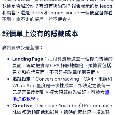
數據是否屬於你？有沒有綁約期？報告顯示的是 leads
和銷售，還是 clicks 和 impressions？一個便宜但你看
不到、拿不走的帳戶，並不便宜。
報價單上沒有的隱藏成本
廣告費很少是全部：
Landing Page
：把付費流量送去一個慢而普通的
頁面，等於把實際 CPA 靜靜地翻倍。預算要包括
建立和迭代頁面，不只是把點擊帶到頁面。
追蹤設定
：Conversion tracking、GA4、電話和
WhatsApp 量度是一次性成本，卻決定之後每一
元是否量度得到。擴大預算前先做好，可參考
轉
換追蹤教學
。
Creative
：Display、YouTube 和 Performance
Max 都消耗圖像和影片，過時的素材是一項無聲