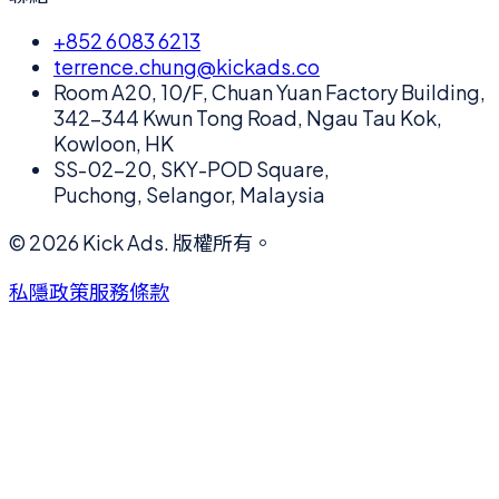
+852 6083 6213
terrence.chung@kickads.co
Room A20, 10/F, Chuan Yuan Factory Building,
342-344 Kwun Tong Road, Ngau Tau Kok,
Kowloon, HK
SS-02-20, SKY-POD Square,
Puchong, Selangor, Malaysia
©
2026
Kick Ads.
版權所有。
私隱政策
服務條款