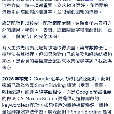
流量方向，每一項都重要。為求 ROI 更好，我們要把
流量引向高回報的關鍵字，並限制低回報的流量。
廣泛配對難以控制，配對範圍太闊，有時會帶來意料之
外的結果。舉例，「去斑」這個關鍵字可能配對到「石
斑」，與廣告目的完全無關。
有人主張先用廣泛配對快速取得流量，再靠數據優化。
這說法有其道理，但如果你對自己的業務和網站結構夠
熟悉，是否真的要靠廣泛配對來收集搜尋字詞？我認為
未必。
2026 年補充：
Google 近年大力改良廣泛配對，配對
邏輯已改為依靠 Smart Bidding 訊號（受眾、意圖、
轉換紀錄）而非單純字面相似，亦是 Google 預設推薦
的做法；AI Max for Search 更提供可選擇開啟的
keywordless 配對。如果帳戶的轉換追蹤穩健、轉換
量足夠讓演算法學習，廣泛配對＋Smart Bidding 是可