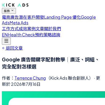
服務
電商廣告
潛在客戶開發
Landing Page 優化
Google
Ads
Meta Ads
工作方式
成效案例
文章
關於我們
EN
Health Check
預約策略諮詢
返回文章
Google 廣告關鍵字配對教學｜廣泛、詞組、
完全配對怎樣選
作者：
Terrence Chung
（Kick Ads 聯合創辦人）
· 更
新於
2026年7月16日